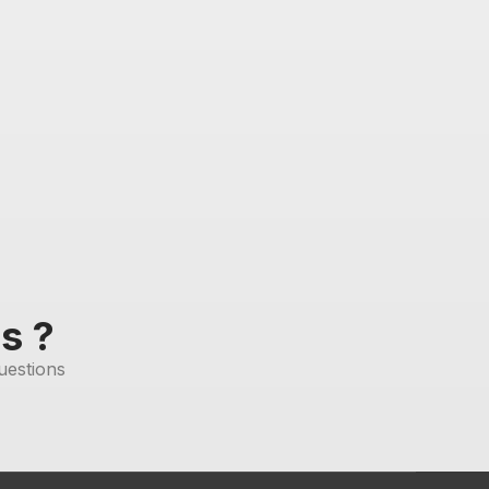
s ?
uestions